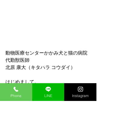
動物医療センターかかみ犬と猫の病院
代勤獣医師　
北原 康大（キタハラ コウダイ）
はじめまして。
動物医療センター かかみ犬と猫の病院
Phone
LINE
Instagram
にて勤務させて頂くことになりました
獣医師の北原康大です。
大学を卒業後、名古屋市の動物医療セ
ンターもりやま犬と猫の病院にて
総合的な診療を担当させて頂きまし
た。