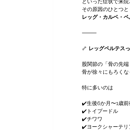
といった症状で来院
その原因のひとつと
レッグ・カルベ・ペ
⸻
🦴 
レッグペルテス
股関節の「骨の先端
骨が徐々にもろくな
特に多いのは
✔️生後6か月〜1歳前
✔️トイプードル
✔️チワワ
✔️ヨークシャーテリ