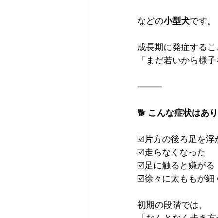
などの
小型犬
です。
成長期に発症するこ
「まだ若いから様子
⸻
🐕 
こんな症状はあり
☑️片方の後ろ足を浮
☑️走らなくなった
☑️足に触ると嫌がる
☑️徐々に太ももが
初期の段階では、
「なんとなく歩き方