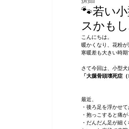
3月31日
🐾若い
スかもし
こんにちは。
暖かくなり、花粉が
寒暖差も大きい時期
さて今回は、小型犬
「大腿骨頭壊死症（
最近、
・後ろ足を浮かせて
・抱っこすると痛が
・だんだん足が細く